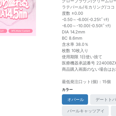
グローブラウン/クリームロ
ラテパール/モカリング/ココ
度数 ±0.00
-0.50～-6.00(-0.25ﾋﾟｯﾁ)
-6.00～-10.00(-0.50ﾋﾟｯﾁ)
DIA 14.2mm
BC 8.6mm
含水率 38.0％
枚数 10枚入り
使用期限 1日使い捨て
医療機器承認番号 22400BZX
商品購入画面のない場合はお
最低発注口ット(個)：15個
カラー
オパール
デートト
パールキャッツアイ