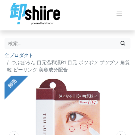
全プロダクト
つぶぽろん 目元温和漢R1 目元 ポツポツ ブツブツ 角質
粒 ピーリング 美容成分配合
卸売