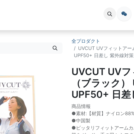
会員登録
お問い合わせ
イベント
全プロダクト
UVCUT UVフィットア
UPF50+ 日差し 紫外線対策
UVCUT U
（ブラック） 
UPF50+ 日
商品情報
●素材:【材質】ナイロン88%
●中国製
●ピッタリフィットアームカ