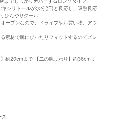
腕までしっかりカバーするロングタイプ。
:キシリトールが水分(汗)と反応し、吸熱反応
りひんやりクール!
がオープンなので、ドライブやお買い物、アウ
ある素材で腕にぴったりフィットするのでズレ
】約20cmまで 【二の腕まわり】約36cmま
ース