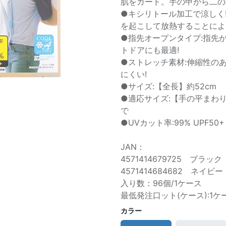
肌をガード。手の甲から二の
●キシリトール加工で涼しく!
を起こして放熱することによ
●指先オープンタイプ:指先
トドアにも最適!
●ストレッチ素材:伸縮性の
にくい!
●サイズ:【全長】約52cm
●適応サイズ:【手の平まわり
で
●UVカット率:99% UPF50+
JAN：
4571414679725 ブラック
4571414684682 ネイビー
入り数：96個/1ケース
最低発注口ット(ケース):1ケ
カラー